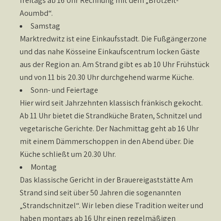
freitags ab 16 Uhr Rechnung mit dem „Brotzeit-
Aoumbd“.
Samstag
Marktredwitz ist eine Einkaufsstadt. Die Fußgängerzone
und das nahe Kösseine Einkaufscentrum locken Gäste
aus der Region an. Am Strand gibt es ab 10 Uhr Frühstück
und von 11 bis 20.30 Uhr durchgehend warme Küche.
Sonn- und Feiertage
Hier wird seit Jahrzehnten klassisch fränkisch gekocht.
Ab 11 Uhr bietet die Strandküche Braten, Schnitzel und
vegetarische Gerichte. Der Nachmittag geht ab 16 Uhr
mit einem Dämmerschoppen in den Abend über. Die
Küche schließt um 20.30 Uhr.
Montag
Das klassische Gericht in der Brauereigaststätte Am
Strand sind seit über 50 Jahren die sogenannten
„Strandschnitzel“. Wir leben diese Tradition weiter und
haben montags ab 16 Uhr einen regelmäßigen